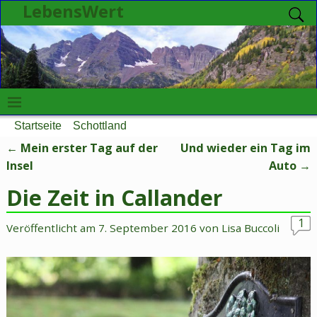
LebensWert
Startseite
→
Schottland
→
Die Zeit in Callander
←
Mein erster Tag auf der
Und wieder ein Tag im
Artikelnavigation
Insel
Auto
→
Die Zeit in Callander
1
Veröffentlicht am
7. September 2016
von
Lisa Buccoli